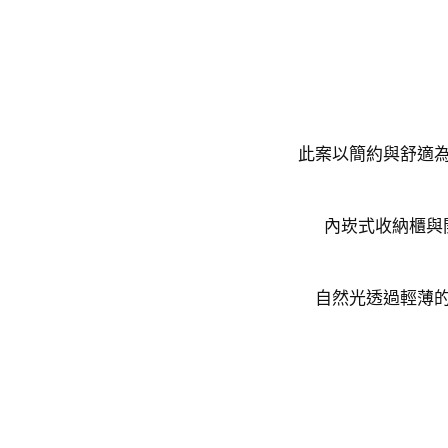
此案以簡約與舒適
內崁式收納櫃與
自然光透過輕薄